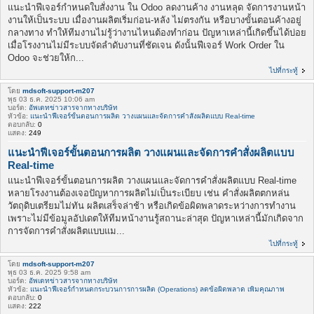
แนะนำฟีเจอร์กำหนดใบสั่งงาน ใน Odoo ลดงานค้าง งานหลุด จัดการงานหน้า
งานให้เป็นระบบ เมื่องานผลิตเริ่มก่อน-หลัง ไม่ตรงกัน หรือบางขั้นตอนค้างอยู่
กลางทาง ทำให้ทีมงานไม่รู้ว่างานไหนต้องทำก่อน ปัญหาเหล่านี้เกิดขึ้นได้บ่อย
เมื่อโรงงานไม่มีระบบจัดลำดับงานที่ชัดเจน ดังนั้นฟีเจอร์ Work Order ใน
Odoo จะช่วยให้ก...
ไปที่กระทู้
โดย
mdsoft-support-m207
พุธ 03 ธ.ค. 2025 10:06 am
บอร์ด:
อัพเดทข่าวสารจากทางบริษัท
หัวข้อ:
แนะนำฟีเจอร์ขั้นตอนการผลิต วางแผนและจัดการคำสั่งผลิตแบบ Real-time
ตอบกลับ:
0
แสดง:
249
แนะนำฟีเจอร์ขั้นตอนการผลิต วางแผนและจัดการคำสั่งผลิตแบบ
Real-time
แนะนำฟีเจอร์ขั้นตอนการผลิต วางแผนและจัดการคำสั่งผลิตแบบ Real-time
หลายโรงงานต้องเจอปัญหาการผลิตไม่เป็นระเบียบ เช่น คำสั่งผลิตตกหล่น
วัตถุดิบเตรียมไม่ทัน ผลิตเสร็จล่าช้า หรือเกิดข้อผิดพลาดระหว่างการทำงาน
เพราะไม่มีข้อมูลอัปเดตให้ทีมหน้างานรู้สถานะล่าสุด ปัญหาเหล่านี้มักเกิดจาก
การจัดการคำสั่งผลิตแบบแม...
ไปที่กระทู้
โดย
mdsoft-support-m207
พุธ 03 ธ.ค. 2025 9:58 am
บอร์ด:
อัพเดทข่าวสารจากทางบริษัท
หัวข้อ:
แนะนำฟีเจอร์กำหนดกระบวนการการผลิต (Operations) ลดข้อผิดพลาด เพิ่มคุณภาพ
ตอบกลับ:
0
แสดง:
222