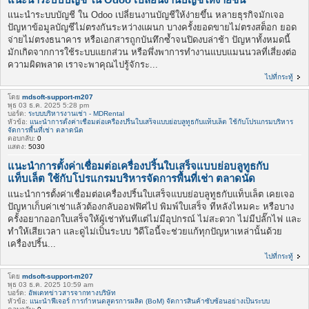
แนะนำระบบบัญชี ใน Odoo เปลี่ยนงานบัญชีให้ง่ายขึ้น หลายธุรกิจมักเจอ
ปัญหาข้อมูลบัญชีไม่ตรงกันระหว่างแผนก บางครั้งยอดขายไม่ตรงสต็อก ยอด
จ่ายไม่ตรงธนาคาร หรือเอกสารถูกบันทึกซ้ำจนปิดงบล่าช้า ปัญหาทั้งหมดนี้
มักเกิดจากการใช้ระบบแยกส่วน หรือพึ่งพาการทำงานแบบแมนนวลที่เสี่ยงต่อ
ความผิดพลาด เราจะพาคุณไปรู้จักระ...
ไปที่กระทู้
โดย
mdsoft-support-m207
พุธ 03 ธ.ค. 2025 5:28 pm
บอร์ด:
ระบบบริหารงานเช่า - MDRental
หัวข้อ:
แนะนำการตั้งค่าเชื่อมต่อเครื่องปริ้นใบเสร็จแบบย่อบลูทูธกับแท็บเล็ต ใช้กับโปรแกรมบริหาร
จัดการพื้นที่เช่า ตลาดนัด
ตอบกลับ:
0
แสดง:
5030
แนะนำการตั้งค่าเชื่อมต่อเครื่องปริ้นใบเสร็จแบบย่อบลูทูธกับ
แท็บเล็ต ใช้กับโปรแกรมบริหารจัดการพื้นที่เช่า ตลาดนัด
แนะนำการตั้งค่าเชื่อมต่อเครื่องปริ้นใบเสร็จแบบย่อบลูทูธกับแท็บเล็ต เคยเจอ
ปัญหาเก็บค่าเช่าแล้วต้องกลับออฟฟิศไป พิมพ์ใบเสร็จ ทีหลังไหมคะ หรือบาง
ครั้งอยากออกใบเสร็จให้ผู้เช่าทันทีแต่ไม่มีอุปกรณ์ ไม่สะดวก ไม่มีปลั๊กไฟ และ
ทำให้เสียเวลา และดูไม่เป็นระบบ วิดีโอนี้จะช่วยแก้ทุกปัญหาเหล่านั้นด้วย
เครื่องปริ้น...
ไปที่กระทู้
โดย
mdsoft-support-m207
พุธ 03 ธ.ค. 2025 10:59 am
บอร์ด:
อัพเดทข่าวสารจากทางบริษัท
หัวข้อ:
แนะนำฟีเจอร์ การกำหนดสูตรการผลิต (BoM) จัดการสินค้าซับซ้อนอย่างเป็นระบบ