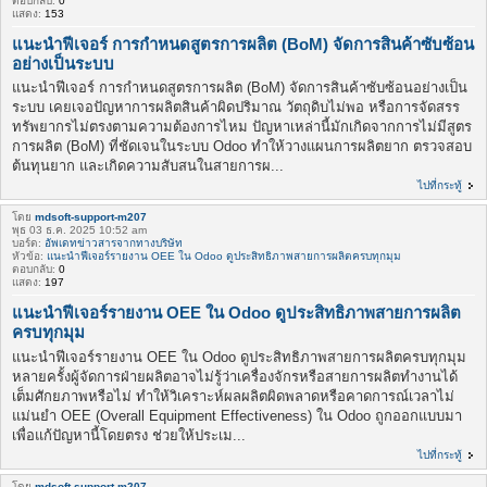
ตอบกลับ:
0
แสดง:
153
แนะนำฟีเจอร์ การกำหนดสูตรการผลิต (BoM) จัดการสินค้าซับซ้อน
อย่างเป็นระบบ
แนะนำฟีเจอร์ การกำหนดสูตรการผลิต (BoM) จัดการสินค้าซับซ้อนอย่างเป็น
ระบบ เคยเจอปัญหาการผลิตสินค้าผิดปริมาณ วัตถุดิบไม่พอ หรือการจัดสรร
ทรัพยากรไม่ตรงตามความต้องการไหม ปัญหาเหล่านี้มักเกิดจากการไม่มีสูตร
การผลิต (BoM) ที่ชัดเจนในระบบ Odoo ทำให้วางแผนการผลิตยาก ตรวจสอบ
ต้นทุนยาก และเกิดความสับสนในสายการผ...
ไปที่กระทู้
โดย
mdsoft-support-m207
พุธ 03 ธ.ค. 2025 10:52 am
บอร์ด:
อัพเดทข่าวสารจากทางบริษัท
หัวข้อ:
แนะนำฟีเจอร์รายงาน OEE ใน Odoo ดูประสิทธิภาพสายการผลิตครบทุกมุม
ตอบกลับ:
0
แสดง:
197
แนะนำฟีเจอร์รายงาน OEE ใน Odoo ดูประสิทธิภาพสายการผลิต
ครบทุกมุม
แนะนำฟีเจอร์รายงาน OEE ใน Odoo ดูประสิทธิภาพสายการผลิตครบทุกมุม
หลายครั้งผู้จัดการฝ่ายผลิตอาจไม่รู้ว่าเครื่องจักรหรือสายการผลิตทำงานได้
เต็มศักยภาพหรือไม่ ทำให้วิเคราะห์ผลผลิตผิดพลาดหรือคาดการณ์เวลาไม่
แม่นยำ OEE (Overall Equipment Effectiveness) ใน Odoo ถูกออกแบบมา
เพื่อแก้ปัญหานี้โดยตรง ช่วยให้ประเม...
ไปที่กระทู้
โดย
mdsoft-support-m207