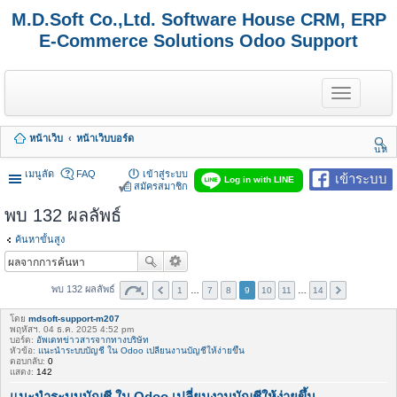
M.D.Soft Co.,Ltd. Software House CRM, ERP
E-Commerce Solutions Odoo Support
T
o
g
g
หน้าเว็บ
หน้าเว็บบอร์ด
l
นห
e
า
n
เมนูลัด
FAQ
เข้าสู่ระบบ
เข้าระบบ
Log in with LINE
a
สมัครสมาชิก
v
พบ 132 ผลลัพธ์
i
g
a
ค้นหาขั้นสูง
t
i
o
พบ 132 ผลลัพธ์
1
…
7
8
9
10
11
…
14
n
โดย
mdsoft-support-m207
พฤหัสฯ. 04 ธ.ค. 2025 4:52 pm
บอร์ด:
อัพเดทข่าวสารจากทางบริษัท
หัวข้อ:
แนะนำระบบบัญชี ใน Odoo เปลี่ยนงานบัญชีให้ง่ายขึ้น
ตอบกลับ:
0
แสดง:
142
แนะนำระบบบัญชี ใน Odoo เปลี่ยนงานบัญชีให้ง่ายขึ้น