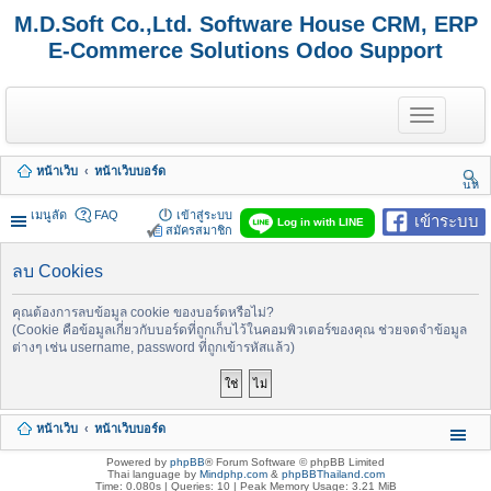
M.D.Soft Co.,Ltd. Software House CRM, ERP
E-Commerce Solutions Odoo Support
T
o
g
g
หน้าเว็บ
หน้าเว็บบอร์ด
l
นห
e
า
n
เมนูลัด
FAQ
เข้าสู่ระบบ
เข้าระบบ
Log in with LINE
a
สมัครสมาชิก
v
i
ลบ Cookies
g
a
t
คุณต้องการลบข้อมูล cookie ของบอร์ดหรือไม่?
i
(Cookie คือข้อมูลเกี่ยวกับบอร์ดที่ถูกเก็บไว้ในคอมพิวเตอร์ของคุณ ช่วยจดจำข้อมูล
o
ต่างๆ เช่น username, password ที่ถูกเข้ารหัสแล้ว)
n
หน้าเว็บ
หน้าเว็บบอร์ด
Powered by
phpBB
® Forum Software © phpBB Limited
Thai language by
Mindphp.com
&
phpBBThailand.com
Time: 0.080s
|
Queries: 10
| Peak Memory Usage: 3.21 MiB