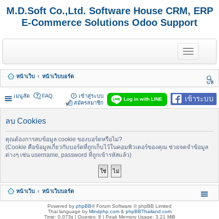
M.D.Soft Co.,Ltd. Software House CRM, ERP
E-Commerce Solutions Odoo Support
T
o
g
g
หน้าเว็บ
หน้าเว็บบอร์ด
l
นห
e
า
n
เมนูลัด
FAQ
เข้าสู่ระบบ
เข้าระบบ
Log in with LINE
a
สมัครสมาชิก
v
i
ลบ Cookies
g
a
t
คุณต้องการลบข้อมูล cookie ของบอร์ดหรือไม่?
i
(Cookie คือข้อมูลเกี่ยวกับบอร์ดที่ถูกเก็บไว้ในคอมพิวเตอร์ของคุณ ช่วยจดจำข้อมูล
o
ต่างๆ เช่น username, password ที่ถูกเข้ารหัสแล้ว)
n
หน้าเว็บ
หน้าเว็บบอร์ด
Powered by
phpBB
® Forum Software © phpBB Limited
Thai language by
Mindphp.com
&
phpBBThailand.com
Time: 0.073s
|
Queries: 8
| Peak Memory Usage: 3.21 MiB