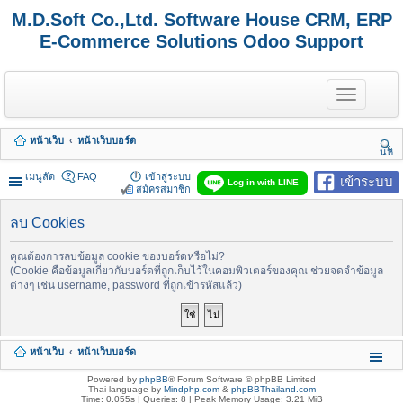
M.D.Soft Co.,Ltd. Software House CRM, ERP
E-Commerce Solutions Odoo Support
T
o
g
g
หน้าเว็บ
หน้าเว็บบอร์ด
l
นห
e
า
n
เมนูลัด
FAQ
เข้าสู่ระบบ
เข้าระบบ
Log in with LINE
a
สมัครสมาชิก
v
i
ลบ Cookies
g
a
t
คุณต้องการลบข้อมูล cookie ของบอร์ดหรือไม่?
i
(Cookie คือข้อมูลเกี่ยวกับบอร์ดที่ถูกเก็บไว้ในคอมพิวเตอร์ของคุณ ช่วยจดจำข้อมูล
o
ต่างๆ เช่น username, password ที่ถูกเข้ารหัสแล้ว)
n
หน้าเว็บ
หน้าเว็บบอร์ด
Powered by
phpBB
® Forum Software © phpBB Limited
Thai language by
Mindphp.com
&
phpBBThailand.com
Time: 0.055s
|
Queries: 8
| Peak Memory Usage: 3.21 MiB