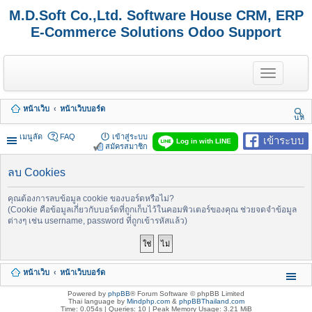
M.D.Soft Co.,Ltd. Software House CRM, ERP
E-Commerce Solutions Odoo Support
T
o
g
g
หน้าเว็บ
หน้าเว็บบอร์ด
l
นห
e
า
n
เมนูลัด
FAQ
เข้าสู่ระบบ
เข้าระบบ
Log in with LINE
a
สมัครสมาชิก
v
i
ลบ Cookies
g
a
t
คุณต้องการลบข้อมูล cookie ของบอร์ดหรือไม่?
i
(Cookie คือข้อมูลเกี่ยวกับบอร์ดที่ถูกเก็บไว้ในคอมพิวเตอร์ของคุณ ช่วยจดจำข้อมูล
o
ต่างๆ เช่น username, password ที่ถูกเข้ารหัสแล้ว)
n
หน้าเว็บ
หน้าเว็บบอร์ด
Powered by
phpBB
® Forum Software © phpBB Limited
Thai language by
Mindphp.com
&
phpBBThailand.com
Time: 0.054s
|
Queries: 10
| Peak Memory Usage: 3.21 MiB