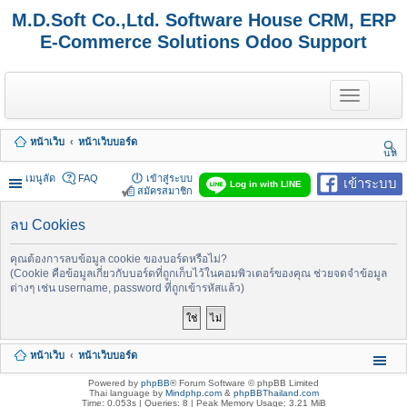
M.D.Soft Co.,Ltd. Software House CRM, ERP
E-Commerce Solutions Odoo Support
T
o
g
g
หน้าเว็บ
หน้าเว็บบอร์ด
l
นห
e
า
n
เมนูลัด
FAQ
เข้าสู่ระบบ
เข้าระบบ
Log in with LINE
a
สมัครสมาชิก
v
i
ลบ Cookies
g
a
t
คุณต้องการลบข้อมูล cookie ของบอร์ดหรือไม่?
i
(Cookie คือข้อมูลเกี่ยวกับบอร์ดที่ถูกเก็บไว้ในคอมพิวเตอร์ของคุณ ช่วยจดจำข้อมูล
o
ต่างๆ เช่น username, password ที่ถูกเข้ารหัสแล้ว)
n
หน้าเว็บ
หน้าเว็บบอร์ด
Powered by
phpBB
® Forum Software © phpBB Limited
Thai language by
Mindphp.com
&
phpBBThailand.com
Time: 0.053s
|
Queries: 8
| Peak Memory Usage: 3.21 MiB