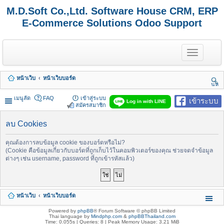
M.D.Soft Co.,Ltd. Software House CRM, ERP
E-Commerce Solutions Odoo Support
T
o
g
g
หน้าเว็บ
หน้าเว็บบอร์ด
l
นห
e
า
n
เมนูลัด
FAQ
เข้าสู่ระบบ
เข้าระบบ
Log in with LINE
a
สมัครสมาชิก
v
i
ลบ Cookies
g
a
t
คุณต้องการลบข้อมูล cookie ของบอร์ดหรือไม่?
i
(Cookie คือข้อมูลเกี่ยวกับบอร์ดที่ถูกเก็บไว้ในคอมพิวเตอร์ของคุณ ช่วยจดจำข้อมูล
o
ต่างๆ เช่น username, password ที่ถูกเข้ารหัสแล้ว)
n
หน้าเว็บ
หน้าเว็บบอร์ด
Powered by
phpBB
® Forum Software © phpBB Limited
Thai language by
Mindphp.com
&
phpBBThailand.com
Time: 0.055s
|
Queries: 8
| Peak Memory Usage: 3.21 MiB