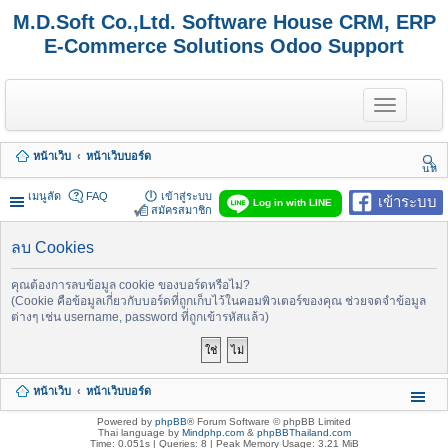
M.D.Soft Co.,Ltd. Software House CRM, ERP
E-Commerce Solutions Odoo Support
T
o
g
g
หน้าเว็บ
หน้าเว็บบอร์ด
l
นห
e
า
n
เมนูลัด
FAQ
เข้าสู่ระบบ
เข้าระบบ
Log in with LINE
a
สมัครสมาชิก
v
i
ลบ Cookies
g
a
t
คุณต้องการลบข้อมูล cookie ของบอร์ดหรือไม่?
i
(Cookie คือข้อมูลเกี่ยวกับบอร์ดที่ถูกเก็บไว้ในคอมพิวเตอร์ของคุณ ช่วยจดจำข้อมูล
o
ต่างๆ เช่น username, password ที่ถูกเข้ารหัสแล้ว)
n
หน้าเว็บ
หน้าเว็บบอร์ด
Powered by
phpBB
® Forum Software © phpBB Limited
Thai language by
Mindphp.com
&
phpBBThailand.com
Time: 0.051s
|
Queries: 8
| Peak Memory Usage: 3.21 MiB