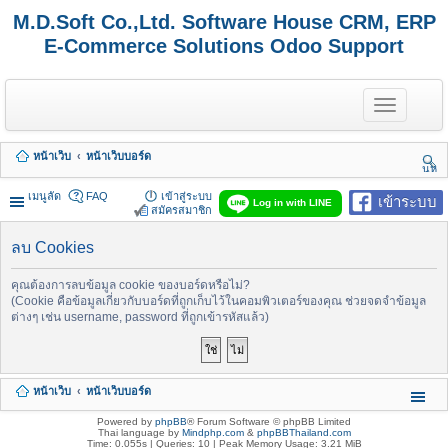
M.D.Soft Co.,Ltd. Software House CRM, ERP
E-Commerce Solutions Odoo Support
T
o
g
g
หน้าเว็บ
หน้าเว็บบอร์ด
l
นห
e
า
n
เมนูลัด
FAQ
เข้าสู่ระบบ
เข้าระบบ
Log in with LINE
a
สมัครสมาชิก
v
i
ลบ Cookies
g
a
t
คุณต้องการลบข้อมูล cookie ของบอร์ดหรือไม่?
i
(Cookie คือข้อมูลเกี่ยวกับบอร์ดที่ถูกเก็บไว้ในคอมพิวเตอร์ของคุณ ช่วยจดจำข้อมูล
o
ต่างๆ เช่น username, password ที่ถูกเข้ารหัสแล้ว)
n
หน้าเว็บ
หน้าเว็บบอร์ด
Powered by
phpBB
® Forum Software © phpBB Limited
Thai language by
Mindphp.com
&
phpBBThailand.com
Time: 0.055s
|
Queries: 10
| Peak Memory Usage: 3.21 MiB