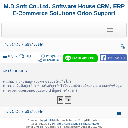
M.D.Soft Co.,Ltd. Software House CRM, ERP
E-Commerce Solutions Odoo Support
T
o
g
g
หน้าเว็บ
หน้าเว็บบอร์ด
l
นห
e
า
n
เมนูลัด
FAQ
เข้าสู่ระบบ
เข้าระบบ
Log in with LINE
a
สมัครสมาชิก
v
i
ลบ Cookies
g
a
t
คุณต้องการลบข้อมูล cookie ของบอร์ดหรือไม่?
i
(Cookie คือข้อมูลเกี่ยวกับบอร์ดที่ถูกเก็บไว้ในคอมพิวเตอร์ของคุณ ช่วยจดจำข้อมูล
o
ต่างๆ เช่น username, password ที่ถูกเข้ารหัสแล้ว)
n
หน้าเว็บ
หน้าเว็บบอร์ด
Powered by
phpBB
® Forum Software © phpBB Limited
Thai language by
Mindphp.com
&
phpBBThailand.com
Time: 0.055s
|
Queries: 8
| Peak Memory Usage: 3.21 MiB