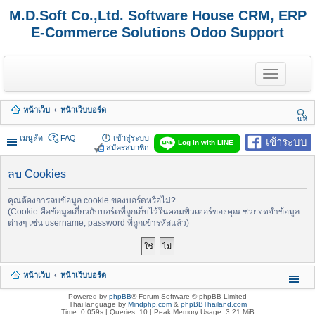
M.D.Soft Co.,Ltd. Software House CRM, ERP
E-Commerce Solutions Odoo Support
T
o
g
g
หน้าเว็บ
หน้าเว็บบอร์ด
l
นห
e
า
n
เมนูลัด
FAQ
เข้าสู่ระบบ
เข้าระบบ
Log in with LINE
a
สมัครสมาชิก
v
i
ลบ Cookies
g
a
t
คุณต้องการลบข้อมูล cookie ของบอร์ดหรือไม่?
i
(Cookie คือข้อมูลเกี่ยวกับบอร์ดที่ถูกเก็บไว้ในคอมพิวเตอร์ของคุณ ช่วยจดจำข้อมูล
o
ต่างๆ เช่น username, password ที่ถูกเข้ารหัสแล้ว)
n
หน้าเว็บ
หน้าเว็บบอร์ด
Powered by
phpBB
® Forum Software © phpBB Limited
Thai language by
Mindphp.com
&
phpBBThailand.com
Time: 0.059s
|
Queries: 10
| Peak Memory Usage: 3.21 MiB