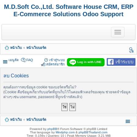
M.D.Soft Co.,Ltd. Software House CRM, ERP
E-Commerce Solutions Odoo Support
T
o
g
g
หน้าเว็บ
หน้าเว็บบอร์ด
l
นห
e
า
n
เมนูลัด
FAQ
เข้าสู่ระบบ
เข้าระบบ
Log in with LINE
a
สมัครสมาชิก
v
i
ลบ Cookies
g
a
t
คุณต้องการลบข้อมูล cookie ของบอร์ดหรือไม่?
i
(Cookie คือข้อมูลเกี่ยวกับบอร์ดที่ถูกเก็บไว้ในคอมพิวเตอร์ของคุณ ช่วยจดจำข้อมูล
o
ต่างๆ เช่น username, password ที่ถูกเข้ารหัสแล้ว)
n
หน้าเว็บ
หน้าเว็บบอร์ด
Powered by
phpBB
® Forum Software © phpBB Limited
Thai language by
Mindphp.com
&
phpBBThailand.com
Time: 0.156s
|
Queries: 10
| Peak Memory Usage: 3.21 MiB