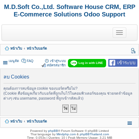
M.D.Soft Co.,Ltd. Software House CRM, ERP
E-Commerce Solutions Odoo Support
T
o
g
g
หน้าเว็บ
หน้าเว็บบอร์ด
l
นห
e
า
n
เมนูลัด
FAQ
เข้าสู่ระบบ
เข้าระบบ
Log in with LINE
a
สมัครสมาชิก
v
i
ลบ Cookies
g
a
t
คุณต้องการลบข้อมูล cookie ของบอร์ดหรือไม่?
i
(Cookie คือข้อมูลเกี่ยวกับบอร์ดที่ถูกเก็บไว้ในคอมพิวเตอร์ของคุณ ช่วยจดจำข้อมูล
o
ต่างๆ เช่น username, password ที่ถูกเข้ารหัสแล้ว)
n
หน้าเว็บ
หน้าเว็บบอร์ด
Powered by
phpBB
® Forum Software © phpBB Limited
Thai language by
Mindphp.com
&
phpBBThailand.com
Time: 0.053s
|
Queries: 10
| Peak Memory Usage: 3.21 MiB