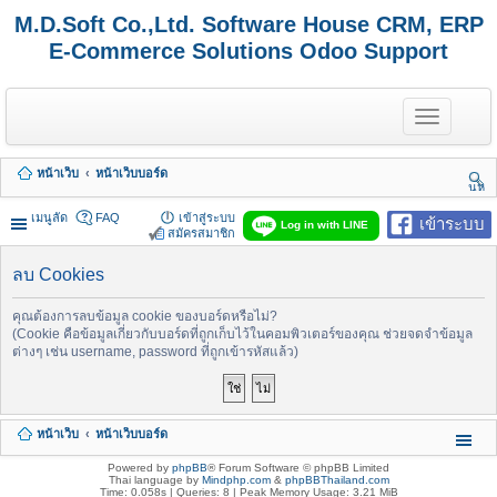
M.D.Soft Co.,Ltd. Software House CRM, ERP
E-Commerce Solutions Odoo Support
T
o
g
g
หน้าเว็บ
หน้าเว็บบอร์ด
l
นห
e
า
n
เมนูลัด
FAQ
เข้าสู่ระบบ
เข้าระบบ
Log in with LINE
a
สมัครสมาชิก
v
i
ลบ Cookies
g
a
t
คุณต้องการลบข้อมูล cookie ของบอร์ดหรือไม่?
i
(Cookie คือข้อมูลเกี่ยวกับบอร์ดที่ถูกเก็บไว้ในคอมพิวเตอร์ของคุณ ช่วยจดจำข้อมูล
o
ต่างๆ เช่น username, password ที่ถูกเข้ารหัสแล้ว)
n
หน้าเว็บ
หน้าเว็บบอร์ด
Powered by
phpBB
® Forum Software © phpBB Limited
Thai language by
Mindphp.com
&
phpBBThailand.com
Time: 0.058s
|
Queries: 8
| Peak Memory Usage: 3.21 MiB