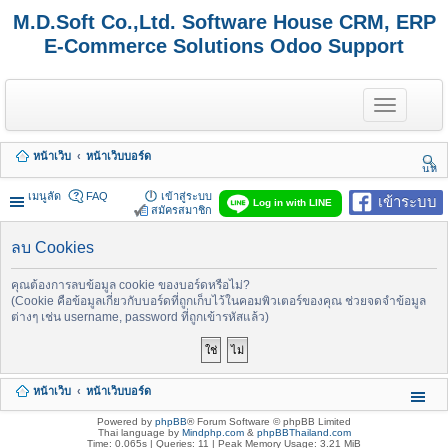
M.D.Soft Co.,Ltd. Software House CRM, ERP
E-Commerce Solutions Odoo Support
T
o
g
g
หน้าเว็บ
หน้าเว็บบอร์ด
l
นห
e
า
n
เมนูลัด
FAQ
เข้าสู่ระบบ
เข้าระบบ
Log in with LINE
a
สมัครสมาชิก
v
i
ลบ Cookies
g
a
t
คุณต้องการลบข้อมูล cookie ของบอร์ดหรือไม่?
i
(Cookie คือข้อมูลเกี่ยวกับบอร์ดที่ถูกเก็บไว้ในคอมพิวเตอร์ของคุณ ช่วยจดจำข้อมูล
o
ต่างๆ เช่น username, password ที่ถูกเข้ารหัสแล้ว)
n
หน้าเว็บ
หน้าเว็บบอร์ด
Powered by
phpBB
® Forum Software © phpBB Limited
Thai language by
Mindphp.com
&
phpBBThailand.com
Time: 0.065s
|
Queries: 11
| Peak Memory Usage: 3.21 MiB