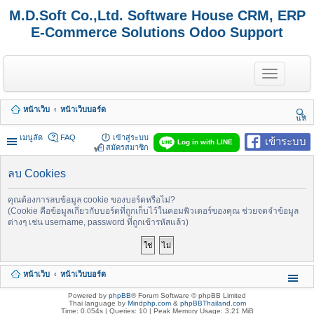
M.D.Soft Co.,Ltd. Software House CRM, ERP
E-Commerce Solutions Odoo Support
T
o
g
g
หน้าเว็บ
หน้าเว็บบอร์ด
l
นห
e
า
n
เมนูลัด
FAQ
เข้าสู่ระบบ
เข้าระบบ
Log in with LINE
a
สมัครสมาชิก
v
i
ลบ Cookies
g
a
t
คุณต้องการลบข้อมูล cookie ของบอร์ดหรือไม่?
i
(Cookie คือข้อมูลเกี่ยวกับบอร์ดที่ถูกเก็บไว้ในคอมพิวเตอร์ของคุณ ช่วยจดจำข้อมูล
o
ต่างๆ เช่น username, password ที่ถูกเข้ารหัสแล้ว)
n
หน้าเว็บ
หน้าเว็บบอร์ด
Powered by
phpBB
® Forum Software © phpBB Limited
Thai language by
Mindphp.com
&
phpBBThailand.com
Time: 0.054s
|
Queries: 10
| Peak Memory Usage: 3.21 MiB