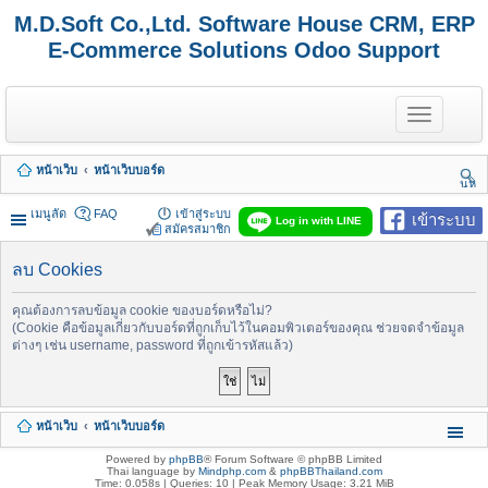
M.D.Soft Co.,Ltd. Software House CRM, ERP
E-Commerce Solutions Odoo Support
T
o
g
g
หน้าเว็บ
หน้าเว็บบอร์ด
l
นห
e
า
n
เมนูลัด
FAQ
เข้าสู่ระบบ
เข้าระบบ
Log in with LINE
a
สมัครสมาชิก
v
i
ลบ Cookies
g
a
t
คุณต้องการลบข้อมูล cookie ของบอร์ดหรือไม่?
i
(Cookie คือข้อมูลเกี่ยวกับบอร์ดที่ถูกเก็บไว้ในคอมพิวเตอร์ของคุณ ช่วยจดจำข้อมูล
o
ต่างๆ เช่น username, password ที่ถูกเข้ารหัสแล้ว)
n
หน้าเว็บ
หน้าเว็บบอร์ด
Powered by
phpBB
® Forum Software © phpBB Limited
Thai language by
Mindphp.com
&
phpBBThailand.com
Time: 0.058s
|
Queries: 10
| Peak Memory Usage: 3.21 MiB