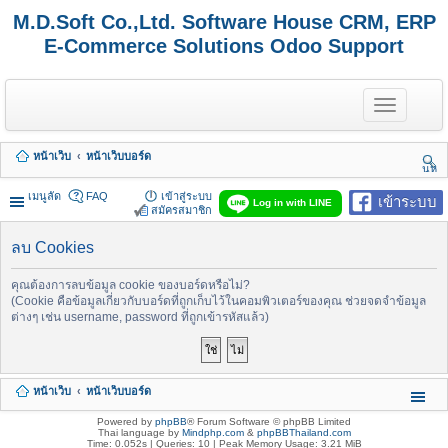
M.D.Soft Co.,Ltd. Software House CRM, ERP
E-Commerce Solutions Odoo Support
T
o
g
g
หน้าเว็บ
หน้าเว็บบอร์ด
l
นห
e
า
n
เมนูลัด
FAQ
เข้าสู่ระบบ
เข้าระบบ
Log in with LINE
a
สมัครสมาชิก
v
i
ลบ Cookies
g
a
t
คุณต้องการลบข้อมูล cookie ของบอร์ดหรือไม่?
i
(Cookie คือข้อมูลเกี่ยวกับบอร์ดที่ถูกเก็บไว้ในคอมพิวเตอร์ของคุณ ช่วยจดจำข้อมูล
o
ต่างๆ เช่น username, password ที่ถูกเข้ารหัสแล้ว)
n
หน้าเว็บ
หน้าเว็บบอร์ด
Powered by
phpBB
® Forum Software © phpBB Limited
Thai language by
Mindphp.com
&
phpBBThailand.com
Time: 0.052s
|
Queries: 10
| Peak Memory Usage: 3.21 MiB