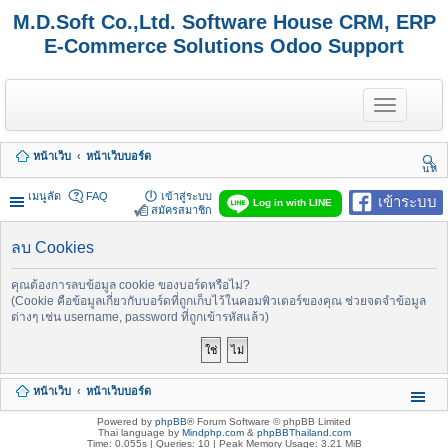
M.D.Soft Co.,Ltd. Software House CRM, ERP
E-Commerce Solutions Odoo Support
T
o
g
g
หน้าเว็บ
หน้าเว็บบอร์ด
l
นห
e
า
n
เมนูลัด
FAQ
เข้าสู่ระบบ
เข้าระบบ
Log in with LINE
a
สมัครสมาชิก
v
i
ลบ Cookies
g
a
t
คุณต้องการลบข้อมูล cookie ของบอร์ดหรือไม่?
i
(Cookie คือข้อมูลเกี่ยวกับบอร์ดที่ถูกเก็บไว้ในคอมพิวเตอร์ของคุณ ช่วยจดจำข้อมูล
o
ต่างๆ เช่น username, password ที่ถูกเข้ารหัสแล้ว)
n
หน้าเว็บ
หน้าเว็บบอร์ด
Powered by
phpBB
® Forum Software © phpBB Limited
Thai language by
Mindphp.com
&
phpBBThailand.com
Time: 0.055s
|
Queries: 10
| Peak Memory Usage: 3.21 MiB