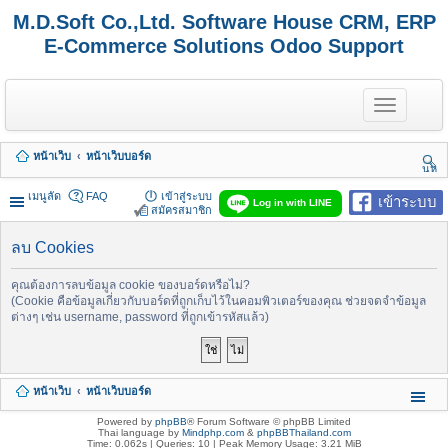
M.D.Soft Co.,Ltd. Software House CRM, ERP
E-Commerce Solutions Odoo Support
T
o
g
g
หน้าเว็บ
หน้าเว็บบอร์ด
l
นห
e
า
n
เมนูลัด
FAQ
เข้าสู่ระบบ
เข้าระบบ
Log in with LINE
a
สมัครสมาชิก
v
i
ลบ Cookies
g
a
t
คุณต้องการลบข้อมูล cookie ของบอร์ดหรือไม่?
i
(Cookie คือข้อมูลเกี่ยวกับบอร์ดที่ถูกเก็บไว้ในคอมพิวเตอร์ของคุณ ช่วยจดจำข้อมูล
o
ต่างๆ เช่น username, password ที่ถูกเข้ารหัสแล้ว)
n
หน้าเว็บ
หน้าเว็บบอร์ด
Powered by
phpBB
® Forum Software © phpBB Limited
Thai language by
Mindphp.com
&
phpBBThailand.com
Time: 0.062s
|
Queries: 10
| Peak Memory Usage: 3.21 MiB