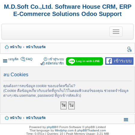
M.D.Soft Co.,Ltd. Software House CRM, ERP
E-Commerce Solutions Odoo Support
T
o
g
g
หน้าเว็บ
หน้าเว็บบอร์ด
l
นห
e
า
n
เมนูลัด
FAQ
เข้าสู่ระบบ
เข้าระบบ
Log in with LINE
a
สมัครสมาชิก
v
i
ลบ Cookies
g
a
t
คุณต้องการลบข้อมูล cookie ของบอร์ดหรือไม่?
i
(Cookie คือข้อมูลเกี่ยวกับบอร์ดที่ถูกเก็บไว้ในคอมพิวเตอร์ของคุณ ช่วยจดจำข้อมูล
o
ต่างๆ เช่น username, password ที่ถูกเข้ารหัสแล้ว)
n
หน้าเว็บ
หน้าเว็บบอร์ด
Powered by
phpBB
® Forum Software © phpBB Limited
Thai language by
Mindphp.com
&
phpBBThailand.com
Time: 0.051s
|
Queries: 10
| Peak Memory Usage: 3.21 MiB