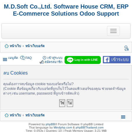
M.D.Soft Co.,Ltd. Software House CRM, ERP
E-Commerce Solutions Odoo Support
T
o
g
g
หน้าเว็บ
หน้าเว็บบอร์ด
l
นห
e
า
n
เมนูลัด
FAQ
เข้าสู่ระบบ
เข้าระบบ
Log in with LINE
a
สมัครสมาชิก
v
i
ลบ Cookies
g
a
t
คุณต้องการลบข้อมูล cookie ของบอร์ดหรือไม่?
i
(Cookie คือข้อมูลเกี่ยวกับบอร์ดที่ถูกเก็บไว้ในคอมพิวเตอร์ของคุณ ช่วยจดจำข้อมูล
o
ต่างๆ เช่น username, password ที่ถูกเข้ารหัสแล้ว)
n
หน้าเว็บ
หน้าเว็บบอร์ด
Powered by
phpBB
® Forum Software © phpBB Limited
Thai language by
Mindphp.com
&
phpBBThailand.com
Time: 0.053s
|
Queries: 10
| Peak Memory Usage: 3.21 MiB