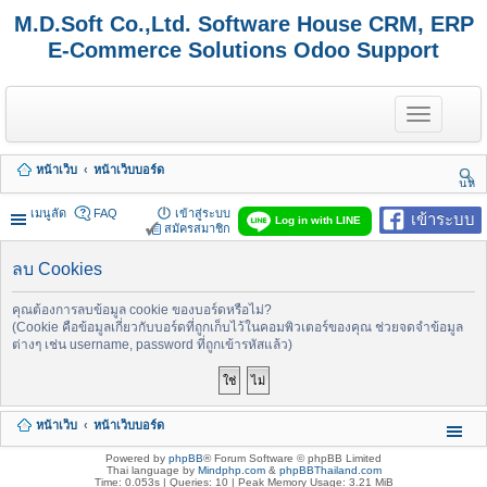
M.D.Soft Co.,Ltd. Software House CRM, ERP
E-Commerce Solutions Odoo Support
T
o
g
g
หน้าเว็บ
หน้าเว็บบอร์ด
l
นห
e
า
n
เมนูลัด
FAQ
เข้าสู่ระบบ
เข้าระบบ
Log in with LINE
a
สมัครสมาชิก
v
i
ลบ Cookies
g
a
t
คุณต้องการลบข้อมูล cookie ของบอร์ดหรือไม่?
i
(Cookie คือข้อมูลเกี่ยวกับบอร์ดที่ถูกเก็บไว้ในคอมพิวเตอร์ของคุณ ช่วยจดจำข้อมูล
o
ต่างๆ เช่น username, password ที่ถูกเข้ารหัสแล้ว)
n
หน้าเว็บ
หน้าเว็บบอร์ด
Powered by
phpBB
® Forum Software © phpBB Limited
Thai language by
Mindphp.com
&
phpBBThailand.com
Time: 0.053s
|
Queries: 10
| Peak Memory Usage: 3.21 MiB