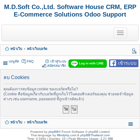
M.D.Soft Co.,Ltd. Software House CRM, ERP
E-Commerce Solutions Odoo Support
T
o
g
g
หน้าเว็บ
หน้าเว็บบอร์ด
l
นห
e
า
n
เมนูลัด
FAQ
เข้าสู่ระบบ
เข้าระบบ
Log in with LINE
a
สมัครสมาชิก
v
i
ลบ Cookies
g
a
t
คุณต้องการลบข้อมูล cookie ของบอร์ดหรือไม่?
i
(Cookie คือข้อมูลเกี่ยวกับบอร์ดที่ถูกเก็บไว้ในคอมพิวเตอร์ของคุณ ช่วยจดจำข้อมูล
o
ต่างๆ เช่น username, password ที่ถูกเข้ารหัสแล้ว)
n
หน้าเว็บ
หน้าเว็บบอร์ด
Powered by
phpBB
® Forum Software © phpBB Limited
Thai language by
Mindphp.com
&
phpBBThailand.com
Time: 0.049s
|
Queries: 10
| Peak Memory Usage: 3.21 MiB