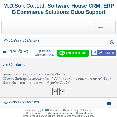
M.D.Soft Co.,Ltd. Software House CRM, ERP
E-Commerce Solutions Odoo Support
T
o
g
g
หน้าเว็บ
หน้าเว็บบอร์ด
l
นห
e
า
n
เมนูลัด
FAQ
เข้าสู่ระบบ
เข้าระบบ
Log in with LINE
a
สมัครสมาชิก
v
i
ลบ Cookies
g
a
t
คุณต้องการลบข้อมูล cookie ของบอร์ดหรือไม่?
i
(Cookie คือข้อมูลเกี่ยวกับบอร์ดที่ถูกเก็บไว้ในคอมพิวเตอร์ของคุณ ช่วยจดจำข้อมูล
o
ต่างๆ เช่น username, password ที่ถูกเข้ารหัสแล้ว)
n
หน้าเว็บ
หน้าเว็บบอร์ด
Powered by
phpBB
® Forum Software © phpBB Limited
Thai language by
Mindphp.com
&
phpBBThailand.com
Time: 0.062s
|
Queries: 10
| Peak Memory Usage: 3.21 MiB