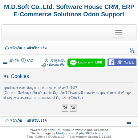
M.D.Soft Co.,Ltd. Software House CRM, ERP
E-Commerce Solutions Odoo Support
T
o
g
g
หน้าเว็บ
หน้าเว็บบอร์ด
l
นห
e
า
n
เมนูลัด
FAQ
เข้าสู่ระบบ
เข้าระบบ
Log in with LINE
a
สมัครสมาชิก
v
i
ลบ Cookies
g
a
t
คุณต้องการลบข้อมูล cookie ของบอร์ดหรือไม่?
i
(Cookie คือข้อมูลเกี่ยวกับบอร์ดที่ถูกเก็บไว้ในคอมพิวเตอร์ของคุณ ช่วยจดจำข้อมูล
o
ต่างๆ เช่น username, password ที่ถูกเข้ารหัสแล้ว)
n
หน้าเว็บ
หน้าเว็บบอร์ด
Powered by
phpBB
® Forum Software © phpBB Limited
Thai language by
Mindphp.com
&
phpBBThailand.com
Time: 0.064s
|
Queries: 10
| Peak Memory Usage: 3.21 MiB