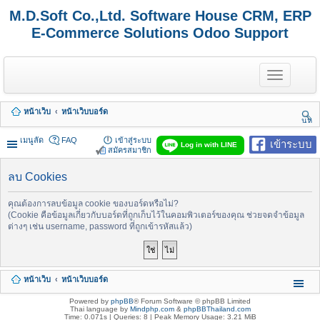
M.D.Soft Co.,Ltd. Software House CRM, ERP
E-Commerce Solutions Odoo Support
T
o
g
g
หน้าเว็บ
หน้าเว็บบอร์ด
l
นห
e
า
n
เมนูลัด
FAQ
เข้าสู่ระบบ
เข้าระบบ
Log in with LINE
a
สมัครสมาชิก
v
i
ลบ Cookies
g
a
t
คุณต้องการลบข้อมูล cookie ของบอร์ดหรือไม่?
i
(Cookie คือข้อมูลเกี่ยวกับบอร์ดที่ถูกเก็บไว้ในคอมพิวเตอร์ของคุณ ช่วยจดจำข้อมูล
o
ต่างๆ เช่น username, password ที่ถูกเข้ารหัสแล้ว)
n
หน้าเว็บ
หน้าเว็บบอร์ด
Powered by
phpBB
® Forum Software © phpBB Limited
Thai language by
Mindphp.com
&
phpBBThailand.com
Time: 0.071s
|
Queries: 8
| Peak Memory Usage: 3.21 MiB