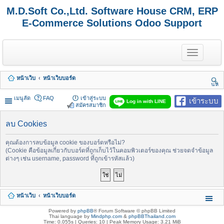
M.D.Soft Co.,Ltd. Software House CRM, ERP
E-Commerce Solutions Odoo Support
T
o
g
g
หน้าเว็บ
หน้าเว็บบอร์ด
l
นห
e
า
n
เมนูลัด
FAQ
เข้าสู่ระบบ
เข้าระบบ
Log in with LINE
a
สมัครสมาชิก
v
i
ลบ Cookies
g
a
t
คุณต้องการลบข้อมูล cookie ของบอร์ดหรือไม่?
i
(Cookie คือข้อมูลเกี่ยวกับบอร์ดที่ถูกเก็บไว้ในคอมพิวเตอร์ของคุณ ช่วยจดจำข้อมูล
o
ต่างๆ เช่น username, password ที่ถูกเข้ารหัสแล้ว)
n
หน้าเว็บ
หน้าเว็บบอร์ด
Powered by
phpBB
® Forum Software © phpBB Limited
Thai language by
Mindphp.com
&
phpBBThailand.com
Time: 0.055s
|
Queries: 10
| Peak Memory Usage: 3.21 MiB