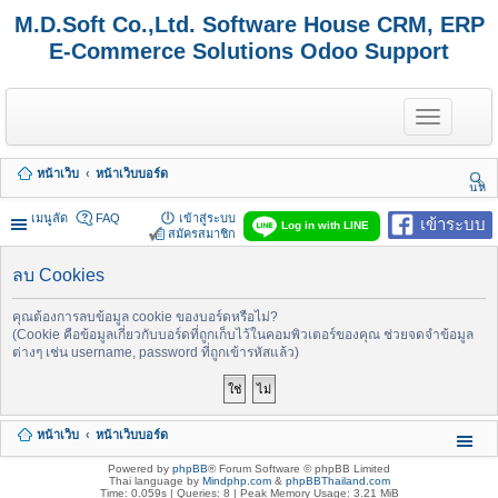
M.D.Soft Co.,Ltd. Software House CRM, ERP
E-Commerce Solutions Odoo Support
T
o
g
g
หน้าเว็บ
หน้าเว็บบอร์ด
l
นห
e
า
n
เมนูลัด
FAQ
เข้าสู่ระบบ
เข้าระบบ
Log in with LINE
a
สมัครสมาชิก
v
i
ลบ Cookies
g
a
t
คุณต้องการลบข้อมูล cookie ของบอร์ดหรือไม่?
i
(Cookie คือข้อมูลเกี่ยวกับบอร์ดที่ถูกเก็บไว้ในคอมพิวเตอร์ของคุณ ช่วยจดจำข้อมูล
o
ต่างๆ เช่น username, password ที่ถูกเข้ารหัสแล้ว)
n
หน้าเว็บ
หน้าเว็บบอร์ด
Powered by
phpBB
® Forum Software © phpBB Limited
Thai language by
Mindphp.com
&
phpBBThailand.com
Time: 0.059s
|
Queries: 8
| Peak Memory Usage: 3.21 MiB