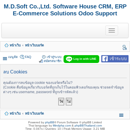
M.D.Soft Co.,Ltd. Software House CRM, ERP
E-Commerce Solutions Odoo Support
T
o
g
g
หน้าเว็บ
หน้าเว็บบอร์ด
l
นห
e
า
n
เมนูลัด
FAQ
เข้าสู่ระบบ
เข้าระบบ
Log in with LINE
a
สมัครสมาชิก
v
i
ลบ Cookies
g
a
t
คุณต้องการลบข้อมูล cookie ของบอร์ดหรือไม่?
i
(Cookie คือข้อมูลเกี่ยวกับบอร์ดที่ถูกเก็บไว้ในคอมพิวเตอร์ของคุณ ช่วยจดจำข้อมูล
o
ต่างๆ เช่น username, password ที่ถูกเข้ารหัสแล้ว)
n
หน้าเว็บ
หน้าเว็บบอร์ด
Powered by
phpBB
® Forum Software © phpBB Limited
Thai language by
Mindphp.com
&
phpBBThailand.com
Time: 0.047s
|
Queries: 10
| Peak Memory Usage: 3.21 MiB