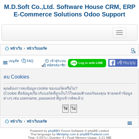
M.D.Soft Co.,Ltd. Software House CRM, ERP
E-Commerce Solutions Odoo Support
T
o
g
g
หน้าเว็บ
หน้าเว็บบอร์ด
l
นห
e
า
n
เมนูลัด
FAQ
เข้าสู่ระบบ
เข้าระบบ
Log in with LINE
a
สมัครสมาชิก
v
i
ลบ Cookies
g
a
t
คุณต้องการลบข้อมูล cookie ของบอร์ดหรือไม่?
i
(Cookie คือข้อมูลเกี่ยวกับบอร์ดที่ถูกเก็บไว้ในคอมพิวเตอร์ของคุณ ช่วยจดจำข้อมูล
o
ต่างๆ เช่น username, password ที่ถูกเข้ารหัสแล้ว)
n
หน้าเว็บ
หน้าเว็บบอร์ด
Powered by
phpBB
® Forum Software © phpBB Limited
Thai language by
Mindphp.com
&
phpBBThailand.com
Time: 0.057s
|
Queries: 8
| Peak Memory Usage: 3.21 MiB