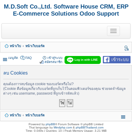
M.D.Soft Co.,Ltd. Software House CRM, ERP
E-Commerce Solutions Odoo Support
T
o
g
g
หน้าเว็บ
หน้าเว็บบอร์ด
l
นห
e
า
n
เมนูลัด
FAQ
เข้าสู่ระบบ
เข้าระบบ
Log in with LINE
a
สมัครสมาชิก
v
i
ลบ Cookies
g
a
t
คุณต้องการลบข้อมูล cookie ของบอร์ดหรือไม่?
i
(Cookie คือข้อมูลเกี่ยวกับบอร์ดที่ถูกเก็บไว้ในคอมพิวเตอร์ของคุณ ช่วยจดจำข้อมูล
o
ต่างๆ เช่น username, password ที่ถูกเข้ารหัสแล้ว)
n
หน้าเว็บ
หน้าเว็บบอร์ด
Powered by
phpBB
® Forum Software © phpBB Limited
Thai language by
Mindphp.com
&
phpBBThailand.com
Time: 0.049s
|
Queries: 10
| Peak Memory Usage: 3.21 MiB