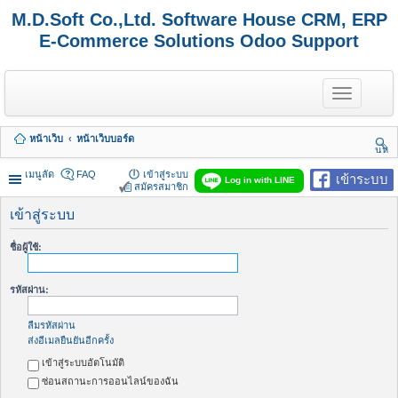
M.D.Soft Co.,Ltd. Software House CRM, ERP
E-Commerce Solutions Odoo Support
T
o
g
g
หน้าเว็บ
หน้าเว็บบอร์ด
l
นห
e
า
n
เมนูลัด
FAQ
เข้าสู่ระบบ
เข้าระบบ
Log in with LINE
a
สมัครสมาชิก
v
i
เข้าสู่ระบบ
g
a
ชื่อผู้ใช้:
t
i
o
รหัสผ่าน:
n
ลืมรหัสผ่าน
ส่งอีเมลยืนยันอีกครั้ง
เข้าสู่ระบบอัตโนมัติ
ซ่อนสถานะการออนไลน์ของฉัน