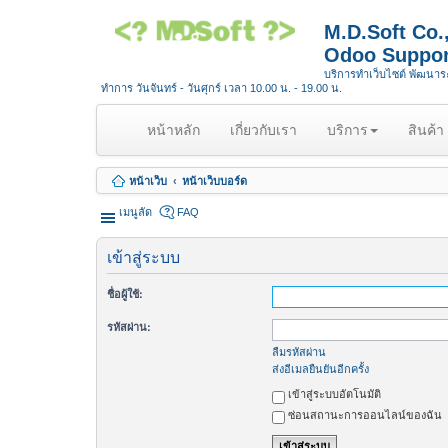
M.D.Soft Co
Odoo Suppor
บริการทำเว็บไซต์ พัฒนา
ทำการ วันจันทร์ - วันศุกร์ เวลา 10.00 น. - 19.00 น.
(
หน้าหลัก
เกี่ยวกับเรา
บริการ
สินค้า
c
u
หน้าเว็บ
หน้าเว็บบอร์ด
r
r
เมนูลัด
FAQ
e
n
เข้าสู่ระบบ
t
)
ชื่อผู้ใช้:
รหัสผ่าน:
ลืมรหัสผ่าน
ส่งอีเมลยืนยันอีกครั้ง
เข้าสู่ระบบอัตโนมัติ
ซ่อนสถานะการออนไลน์ของฉัน