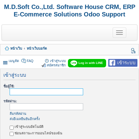
M.D.Soft Co.,Ltd. Software House CRM, ERP
E-Commerce Solutions Odoo Support
T
o
g
g
หน้าเว็บ
หน้าเว็บบอร์ด
l
นห
e
า
n
เมนูลัด
FAQ
เข้าสู่ระบบ
เข้าระบบ
Log in with LINE
a
สมัครสมาชิก
v
i
เข้าสู่ระบบ
g
a
ชื่อผู้ใช้:
t
i
o
รหัสผ่าน:
n
ลืมรหัสผ่าน
ส่งอีเมลยืนยันอีกครั้ง
เข้าสู่ระบบอัตโนมัติ
ซ่อนสถานะการออนไลน์ของฉัน