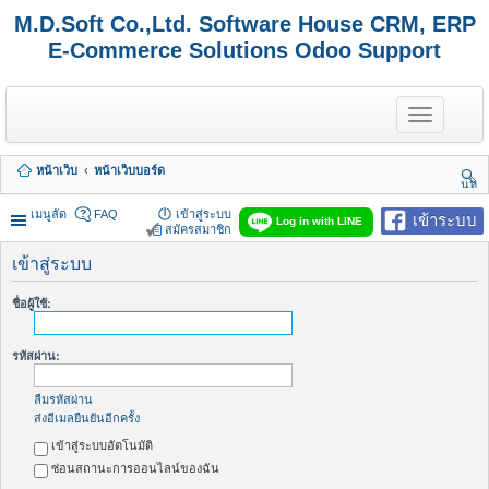
M.D.Soft Co.,Ltd. Software House CRM, ERP
E-Commerce Solutions Odoo Support
T
o
g
g
หน้าเว็บ
หน้าเว็บบอร์ด
l
นห
e
า
n
เมนูลัด
FAQ
เข้าสู่ระบบ
เข้าระบบ
Log in with LINE
a
สมัครสมาชิก
v
i
เข้าสู่ระบบ
g
a
ชื่อผู้ใช้:
t
i
o
รหัสผ่าน:
n
ลืมรหัสผ่าน
ส่งอีเมลยืนยันอีกครั้ง
เข้าสู่ระบบอัตโนมัติ
ซ่อนสถานะการออนไลน์ของฉัน