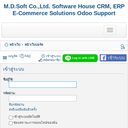
M.D.Soft Co.,Ltd. Software House CRM, ERP
E-Commerce Solutions Odoo Support
T
o
g
g
หน้าเว็บ
หน้าเว็บบอร์ด
l
นห
e
า
n
เมนูลัด
FAQ
เข้าสู่ระบบ
เข้าระบบ
Log in with LINE
a
สมัครสมาชิก
v
i
เข้าสู่ระบบ
g
a
ชื่อผู้ใช้:
t
i
o
รหัสผ่าน:
n
ลืมรหัสผ่าน
ส่งอีเมลยืนยันอีกครั้ง
เข้าสู่ระบบอัตโนมัติ
ซ่อนสถานะการออนไลน์ของฉัน