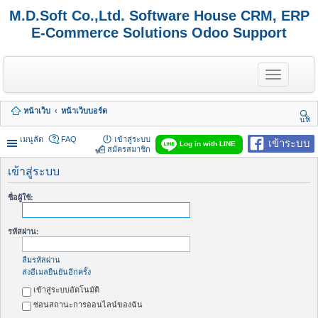
M.D.Soft Co.,Ltd. Software House CRM, ERP
E-Commerce Solutions Odoo Support
T
o
g
g
หน้าเว็บ
หน้าเว็บบอร์ด
l
นห
e
า
n
เมนูลัด
FAQ
เข้าสู่ระบบ
เข้าระบบ
Log in with LINE
a
สมัครสมาชิก
v
i
เข้าสู่ระบบ
g
a
ชื่อผู้ใช้:
t
i
o
รหัสผ่าน:
n
ลืมรหัสผ่าน
ส่งอีเมลยืนยันอีกครั้ง
เข้าสู่ระบบอัตโนมัติ
ซ่อนสถานะการออนไลน์ของฉัน