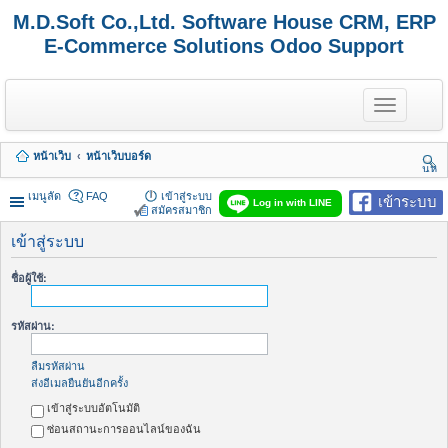
M.D.Soft Co.,Ltd. Software House CRM, ERP
E-Commerce Solutions Odoo Support
T
o
g
g
หน้าเว็บ
หน้าเว็บบอร์ด
l
นห
e
า
n
เมนูลัด
FAQ
เข้าสู่ระบบ
เข้าระบบ
Log in with LINE
a
สมัครสมาชิก
v
i
เข้าสู่ระบบ
g
a
ชื่อผู้ใช้:
t
i
o
รหัสผ่าน:
n
ลืมรหัสผ่าน
ส่งอีเมลยืนยันอีกครั้ง
เข้าสู่ระบบอัตโนมัติ
ซ่อนสถานะการออนไลน์ของฉัน