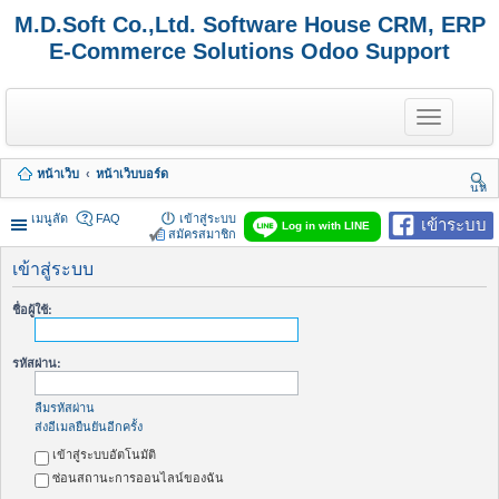
M.D.Soft Co.,Ltd. Software House CRM, ERP
E-Commerce Solutions Odoo Support
T
o
g
g
หน้าเว็บ
หน้าเว็บบอร์ด
l
นห
e
า
n
เมนูลัด
FAQ
เข้าสู่ระบบ
เข้าระบบ
Log in with LINE
a
สมัครสมาชิก
v
i
เข้าสู่ระบบ
g
a
ชื่อผู้ใช้:
t
i
o
รหัสผ่าน:
n
ลืมรหัสผ่าน
ส่งอีเมลยืนยันอีกครั้ง
เข้าสู่ระบบอัตโนมัติ
ซ่อนสถานะการออนไลน์ของฉัน