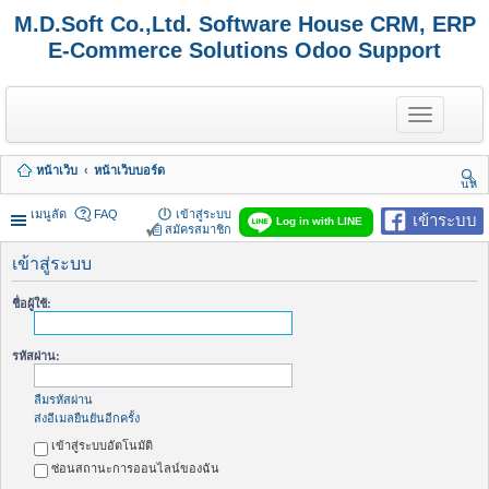
M.D.Soft Co.,Ltd. Software House CRM, ERP
E-Commerce Solutions Odoo Support
T
o
g
g
หน้าเว็บ
หน้าเว็บบอร์ด
l
นห
e
า
n
เมนูลัด
FAQ
เข้าสู่ระบบ
เข้าระบบ
Log in with LINE
a
สมัครสมาชิก
v
i
เข้าสู่ระบบ
g
a
ชื่อผู้ใช้:
t
i
o
รหัสผ่าน:
n
ลืมรหัสผ่าน
ส่งอีเมลยืนยันอีกครั้ง
เข้าสู่ระบบอัตโนมัติ
ซ่อนสถานะการออนไลน์ของฉัน