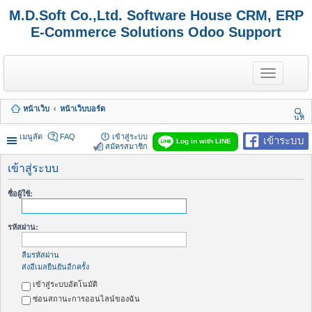
M.D.Soft Co.,Ltd. Software House CRM, ERP
E-Commerce Solutions Odoo Support
T
o
g
g
หน้าเว็บ
หน้าเว็บบอร์ด
l
นห
e
า
n
เมนูลัด
FAQ
เข้าสู่ระบบ
เข้าระบบ
Log in with LINE
a
สมัครสมาชิก
v
i
เข้าสู่ระบบ
g
a
ชื่อผู้ใช้:
t
i
o
รหัสผ่าน:
n
ลืมรหัสผ่าน
ส่งอีเมลยืนยันอีกครั้ง
เข้าสู่ระบบอัตโนมัติ
ซ่อนสถานะการออนไลน์ของฉัน