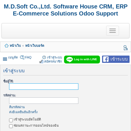
M.D.Soft Co.,Ltd. Software House CRM, ERP
E-Commerce Solutions Odoo Support
T
o
g
g
หน้าเว็บ
หน้าเว็บบอร์ด
l
นห
e
า
n
เมนูลัด
FAQ
เข้าสู่ระบบ
เข้าระบบ
Log in with LINE
a
สมัครสมาชิก
v
i
เข้าสู่ระบบ
g
a
ชื่อผู้ใช้:
t
i
o
รหัสผ่าน:
n
ลืมรหัสผ่าน
ส่งอีเมลยืนยันอีกครั้ง
เข้าสู่ระบบอัตโนมัติ
ซ่อนสถานะการออนไลน์ของฉัน