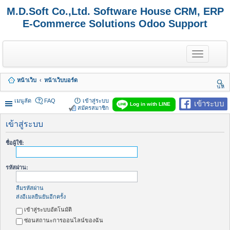
M.D.Soft Co.,Ltd. Software House CRM, ERP
E-Commerce Solutions Odoo Support
T
o
g
g
หน้าเว็บ
หน้าเว็บบอร์ด
l
นห
e
า
n
เมนูลัด
FAQ
เข้าสู่ระบบ
เข้าระบบ
Log in with LINE
a
สมัครสมาชิก
v
i
เข้าสู่ระบบ
g
a
ชื่อผู้ใช้:
t
i
o
รหัสผ่าน:
n
ลืมรหัสผ่าน
ส่งอีเมลยืนยันอีกครั้ง
เข้าสู่ระบบอัตโนมัติ
ซ่อนสถานะการออนไลน์ของฉัน