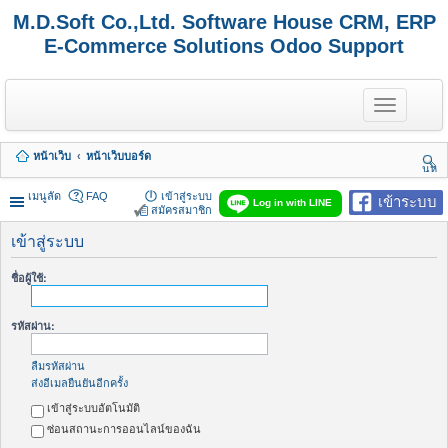
M.D.Soft Co.,Ltd. Software House CRM, ERP
E-Commerce Solutions Odoo Support
T
o
g
g
หน้าเว็บ
หน้าเว็บบอร์ด
l
นห
e
า
n
เมนูลัด
FAQ
เข้าสู่ระบบ
เข้าระบบ
Log in with LINE
a
สมัครสมาชิก
v
i
เข้าสู่ระบบ
g
a
ชื่อผู้ใช้:
t
i
o
รหัสผ่าน:
n
ลืมรหัสผ่าน
ส่งอีเมลยืนยันอีกครั้ง
เข้าสู่ระบบอัตโนมัติ
ซ่อนสถานะการออนไลน์ของฉัน