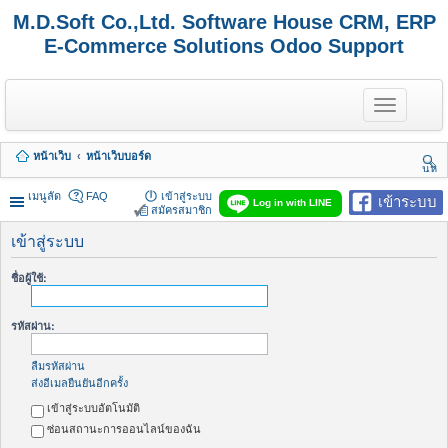
M.D.Soft Co.,Ltd. Software House CRM, ERP
E-Commerce Solutions Odoo Support
T
o
g
g
หน้าเว็บ
หน้าเว็บบอร์ด
l
นห
e
า
n
เมนูลัด
FAQ
เข้าสู่ระบบ
เข้าระบบ
Log in with LINE
a
สมัครสมาชิก
v
i
เข้าสู่ระบบ
g
a
ชื่อผู้ใช้:
t
i
o
รหัสผ่าน:
n
ลืมรหัสผ่าน
ส่งอีเมลยืนยันอีกครั้ง
เข้าสู่ระบบอัตโนมัติ
ซ่อนสถานะการออนไลน์ของฉัน