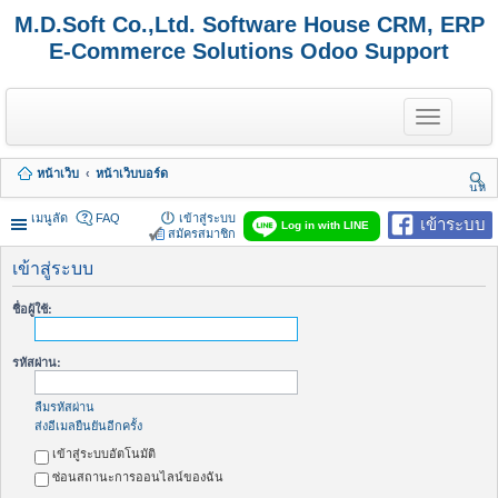
M.D.Soft Co.,Ltd. Software House CRM, ERP
E-Commerce Solutions Odoo Support
T
o
g
g
หน้าเว็บ
หน้าเว็บบอร์ด
l
นห
e
า
n
เมนูลัด
FAQ
เข้าสู่ระบบ
เข้าระบบ
Log in with LINE
a
สมัครสมาชิก
v
i
เข้าสู่ระบบ
g
a
ชื่อผู้ใช้:
t
i
o
รหัสผ่าน:
n
ลืมรหัสผ่าน
ส่งอีเมลยืนยันอีกครั้ง
เข้าสู่ระบบอัตโนมัติ
ซ่อนสถานะการออนไลน์ของฉัน