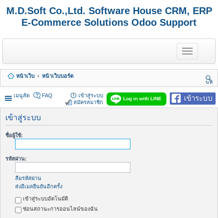
M.D.Soft Co.,Ltd. Software House CRM, ERP
E-Commerce Solutions Odoo Support
T
o
g
g
หน้าเว็บ
หน้าเว็บบอร์ด
l
นห
e
า
n
เมนูลัด
FAQ
เข้าสู่ระบบ
เข้าระบบ
Log in with LINE
a
สมัครสมาชิก
v
i
เข้าสู่ระบบ
g
a
ชื่อผู้ใช้:
t
i
o
รหัสผ่าน:
n
ลืมรหัสผ่าน
ส่งอีเมลยืนยันอีกครั้ง
เข้าสู่ระบบอัตโนมัติ
ซ่อนสถานะการออนไลน์ของฉัน