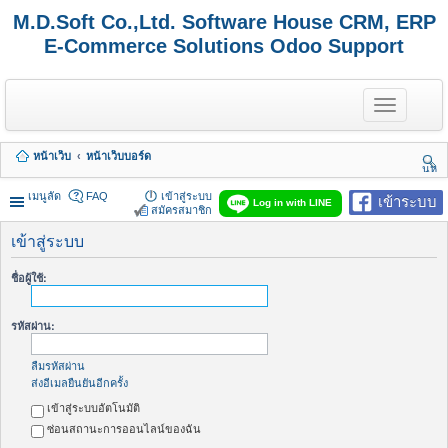
M.D.Soft Co.,Ltd. Software House CRM, ERP
E-Commerce Solutions Odoo Support
T
o
g
g
หน้าเว็บ
หน้าเว็บบอร์ด
l
นห
e
า
n
เมนูลัด
FAQ
เข้าสู่ระบบ
เข้าระบบ
Log in with LINE
a
สมัครสมาชิก
v
i
เข้าสู่ระบบ
g
a
ชื่อผู้ใช้:
t
i
o
รหัสผ่าน:
n
ลืมรหัสผ่าน
ส่งอีเมลยืนยันอีกครั้ง
เข้าสู่ระบบอัตโนมัติ
ซ่อนสถานะการออนไลน์ของฉัน