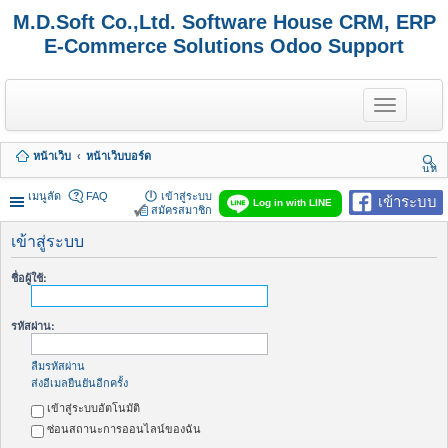
M.D.Soft Co.,Ltd. Software House CRM, ERP
E-Commerce Solutions Odoo Support
T
o
g
g
หน้าเว็บ
หน้าเว็บบอร์ด
l
นห
e
า
n
เมนูลัด
FAQ
เข้าสู่ระบบ
เข้าระบบ
Log in with LINE
a
สมัครสมาชิก
v
i
เข้าสู่ระบบ
g
a
ชื่อผู้ใช้:
t
i
o
รหัสผ่าน:
n
ลืมรหัสผ่าน
ส่งอีเมลยืนยันอีกครั้ง
เข้าสู่ระบบอัตโนมัติ
ซ่อนสถานะการออนไลน์ของฉัน